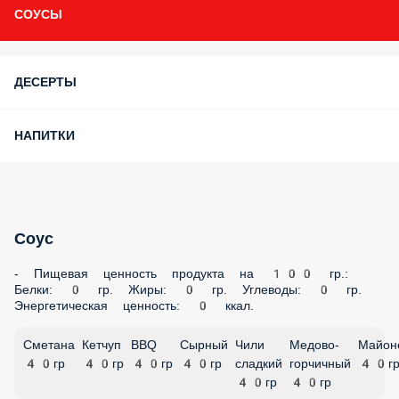
СОУСЫ
ДЕСЕРТЫ
НАПИТКИ
Соус
- Пищевая ценность продукта на 100 гр.:
Белки: 0 гр. Жиры: 0 гр. Углеводы: 0 гр.
Энергетическая ценность: 0 ккал.
Сметана
Кетчуп
BBQ
Сырный
Чили
Медово-
Майон
40гр
40гр
40гр
40гр
сладкий
горчичный
40гр
40гр
40гр