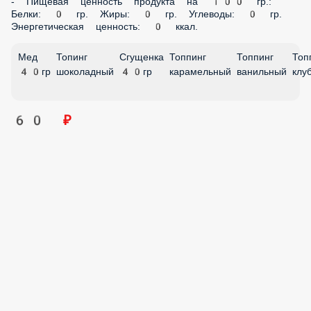
- Пищевая ценность продукта на 100 гр.:
Белки: 0 гр. Жиры: 0 гр. Углеводы: 0 гр.
Энергетическая ценность: 0 ккал.
Мед
Топинг
Сгущенка
Топпинг
Топпинг
Топ
40гр
шоколадный
40гр
карамельный
ванильный
клу
60 ₽