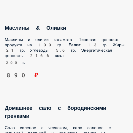
Маслины & Оливки
Маслины и оливки каламата. Пищевая ценность продукта
на 100 гр.: Белки: 1.3 гр. Жиры: 21 гр. Углеводы: 5.6 гр.
Энергетическая ценность: 216.6 ккал.
200 г.
890 ₽
Домашнее сало с бородинскими
гренками
Сало соленое с чесноком, сало соленое с копченой
паприкой и чесноком, гренки из бородинского хлеба, хрен
сливочный. Пищевая ценность продукта на 100 гр.: Белки:
11.1 гр. Жиры: 100 гр. Углеводы: 20.9 гр. Энергетическая
ценность: 1027.9 ккал.
200 г.