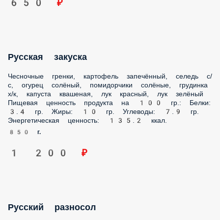
огурец солёный, помидорчики солёные, грудинка х/к,
капуста квашеная, лук красный, лук зелёный Пищевая
ценность продукта на 100 гр.: Белки: 3.4 гр. Жиры: 10 гр.
Углеводы: 7.9 гр. Энергетическая ценность: 135.2 ккал.
850 г.
1 200 ₽
Русский разносол
Огурец солёный, помидорчики солёные, капуста
квашеная, грузди солёные, лук красный Пищевая ценность
продукта на 100 гр.: Белки: 0.7 гр. Жиры: 0 гр. Углеводы:
5.2 гр. Энергетическая ценность: 24.2 ккал.
700 г.
990 ₽