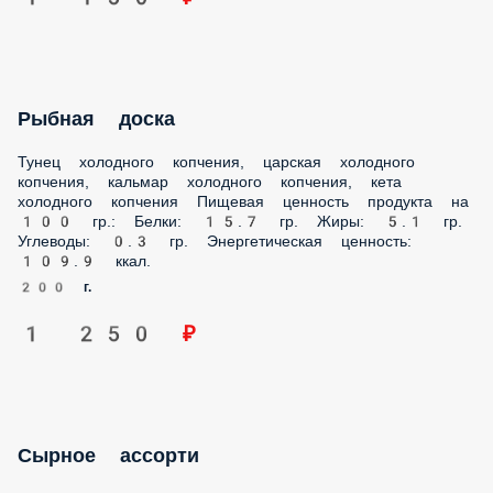
Рыбная доска
Тунец холодного копчения, царская холодного копчения,
кальмар холодного копчения, кета холодного копчения
Пищевая ценность продукта на 100 гр.: Белки: 15.7 гр.
Жиры: 5.1 гр. Углеводы: 0.3 гр. Энергетическая ценность:
109.9 ккал.
200 г.
1 250 ₽
Сырное ассорти
Сыр пармезан, сыр с плесенью блю чиз, сыр маасдам, сыр
камамбер, сыр чеддер, сыр сулугуни копчёный, мёд